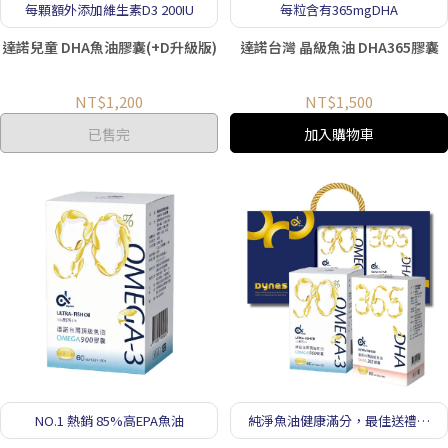
每顆額外添加維生素D3 200IU
每粒含有365mgDHA
達諾兒童 DHA魚油膠囊(+D升級版)
達諾台灣 晶級魚油 DHA365膠囊
NT$1,200
NT$1,500
已售完
加入購物車
NO.1 熱銷 85%高EPA魚油
純淨魚油健康滿分，最佳送禮選
擇